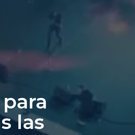
 para
s las