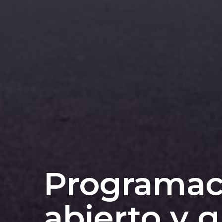
Programac
abierto y g